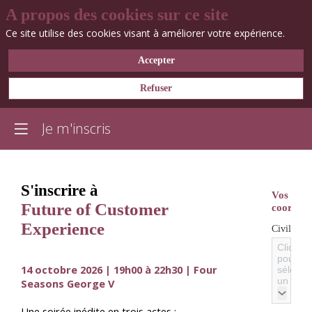
A propos des cookies sur ce site
Ce site utilise des cookies visant à améliorer votre expérience.
Accepter
Refuser
Je m'inscris
S'inscrire à
Vos
Future of Customer
coordon
Experience
*
Civilité
Cliquez
pour
14 octobre 2026
| 19h00 à 22h30 | Four
sélecti
un élém
Seasons George V
Une soirée inédite en trois actes :