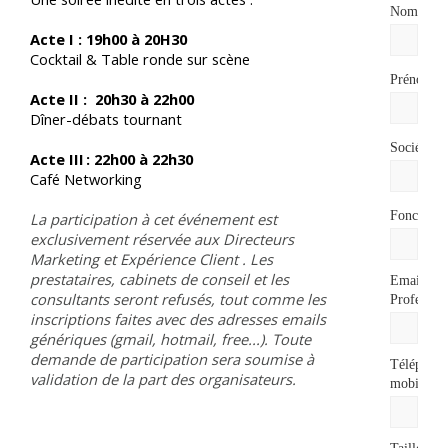
*
Nom
Acte I : 19h00 à 20H30
Cocktail & Table ronde sur scène
*
Prénom
Acte II : 20h30 à 22h00
Dîner-débats tournant
*
Société
Acte III : 22h00 à 22h30
Café Networking
Fonction
La participation à cet événement est
exclusivement réservée aux D
irecteurs
Marketing et Expérience Client
. Les
prestataires, cabinets de conseil et les
Email
consultants seront refusés, tout comme les
Professio
inscriptions faites avec des adresses emails
génériques (gmail, hotmail, free...). Toute
demande de participation sera soumise à
Téléphon
validation de la part des organisateurs
.
*
mobile